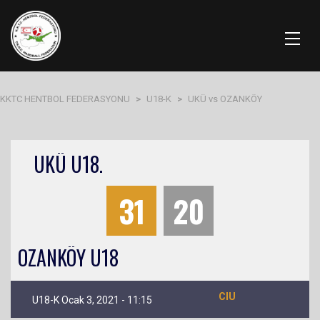
KKTC HENTBOL FEDERASYONU
>
U18-K
>
UKÜ vs OZANKÖY
UKÜ U18.
31
20
OZANKÖY U18
CIU
U18-K Ocak 3, 2021 - 11:15