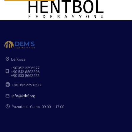
Lefkoşa
+90 392 2296277
+90 542 8502296
+90 533 8662522
+90 392 229 6277
info@kthf.org
Pazartesi–Cuma: 09:00 – 17:00