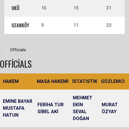
UKÜ
16
15
31
OZANKÖY
9
11
20
Officials
OFFICIALS
HAKEM
MASA HAKEMİ
İSTATİSTİK
GÖZLEMCİ
MEHMET
EMİNE BAYAR
FERİHA TUR
EKİN
MURAT
MUSTAFA
SİBEL AKİ
SEVAL
ÖZYAY
HATUN
DOĞAN