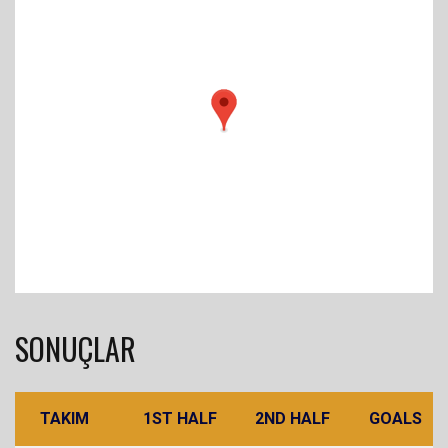
SONUÇLAR
TAKIM
1ST HALF
2ND HALF
GOALS