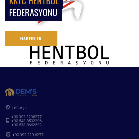
KKTC HENTBOL
FEDERASYONU
HABERLER
Lefkoşa
+90 392 2296277
+90 542 8502296
+90 533 8662522
+90 392 229 6277