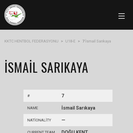
KKTC HENTBOL FEDERASYONU
>
U18-E
>
7
İsmail Sarıkaya
İSMAIL SARIKAYA
7
#
İsmail Sarıkaya
NAME
—
NATIONALITY
DOĞU KENT
CURRENT TEAM