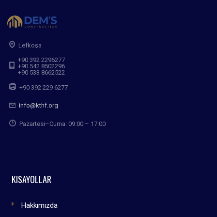
Lefkoşa
+90 392 2296277
+90 542 8502296
+90 533 8662522
+90 392 229 6277
info@kthf.org
Pazartesi–Cuma: 09:00 – 17:00
KISAYOLLAR
Hakkımızda