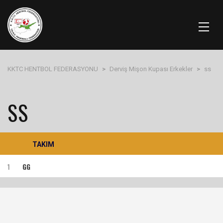
KKTC HENTBOL FEDERASYONU
>
Derviş Mişon Kupası Erkekler
>
ss
SS
TAKIM
1
GG