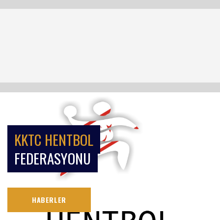
KKTC HENTBOL
FEDERASYONU
HABERLER