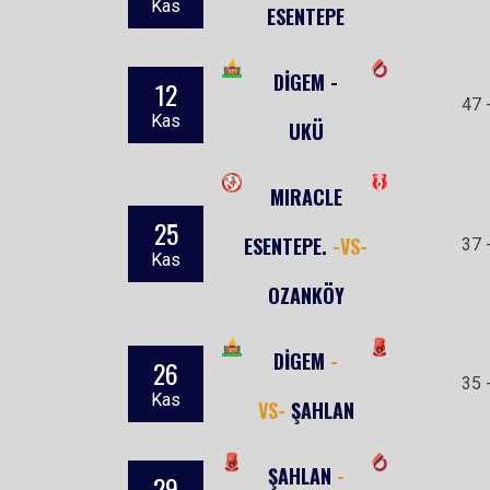
Kas
ESENTEPE
DİGEM -
12
47 
Kas
UKÜ
MIRACLE
25
ESENTEPE.
-VS-
37 
Kas
OZANKÖY
DİGEM
-
26
35 
Kas
VS-
ŞAHLAN
ŞAHLAN
-
29