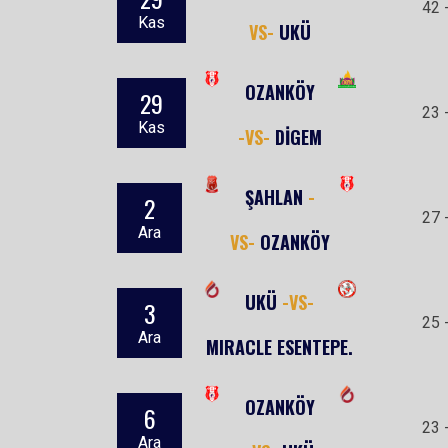
42 
Kas
VS-
UKÜ
OZANKÖY
29
23 
Kas
-VS-
DİGEM
ŞAHLAN
-
2
27 
Ara
VS-
OZANKÖY
UKÜ
-VS-
3
25 
Ara
MIRACLE ESENTEPE.
OZANKÖY
6
23 
Ara