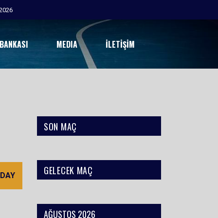
2026
 BANKASI
MEDIA
İLETIŞIM
SON MAÇ
GELECEK MAÇ
 DAY
AĞUSTOS 2026