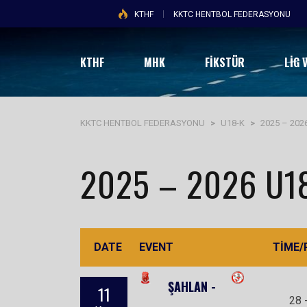
KTHF
KKTC HENTBOL FEDERASYONU
KTHF
MHK
FİKSTÜR
LIG 
KKTC HENTBOL FEDERASYONU
>
U18-K
>
2025 – 2026
2025 – 2026 U18
DATE
EVENT
TIME/
ŞAHLAN -
11
28 