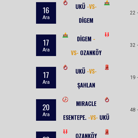
UKÜ
-VS-
16
22 
Ara
DİGEM
DİGEM
-
17
32 
Ara
VS-
OZANKÖY
UKÜ
-VS-
17
19 
Ara
ŞAHLAN
MIRACLE
20
48 
Ara
ESENTEPE.
-VS-
UKÜ
OZANKÖY