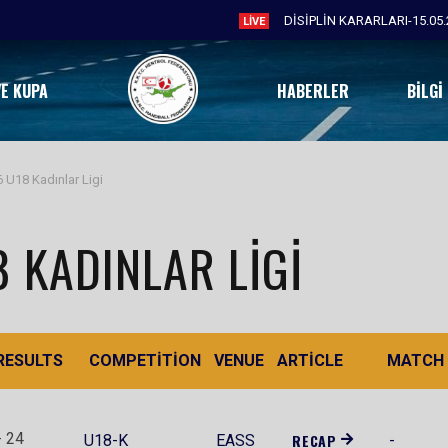
DİSİPLİN KARARLARI-15.05.
LIVE
VE KUPA
HABERLER
BILGI
 U18 Kadınlar Ligi
 KADINLAR LIGI
RESULTS
COMPETITION
VENUE
ARTICLE
MATCH
- 24
RECAP
U18-K
EASS
-