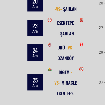
20
28 
Ara
-VS-
ŞAHLAN
ESENTEPE
23
27 
Ara
- ŞAHLAN
UKÜ
-VS-
24
29 
Ara
OZANKÖY
DİGEM
-
25
VS-
MIRACLE
37 
Ara
ESENTEPE.