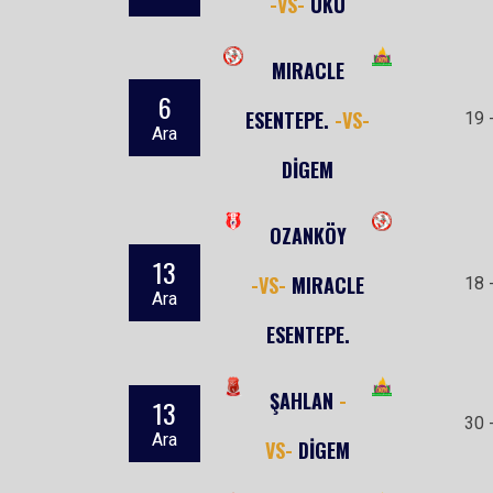
-VS-
UKÜ
MIRACLE
6
ESENTEPE.
-VS-
19 
Ara
DİGEM
OZANKÖY
13
-VS-
MIRACLE
18 
Ara
ESENTEPE.
ŞAHLAN
-
13
30 
Ara
VS-
DİGEM