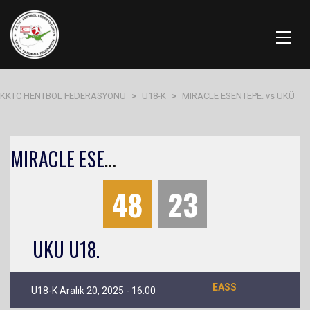
KKTC HENTBOL FEDERASYONU
>
U18-K
>
MIRACLE ESENTEPE. vs UKÜ
M
IRACLE ESENTEPE.
48
23
UKÜ U18.
EASS
U18-K Aralık 20, 2025 - 16:00