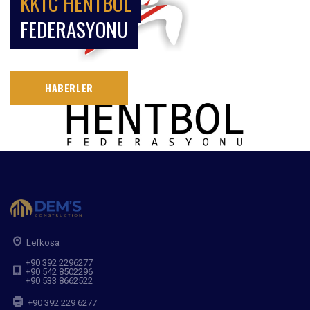
KKTC HENTBOL
FEDERASYONU
HABERLER
Lefkoşa
+90 392 2296277
+90 542 8502296
+90 533 8662522
+90 392 229 6277