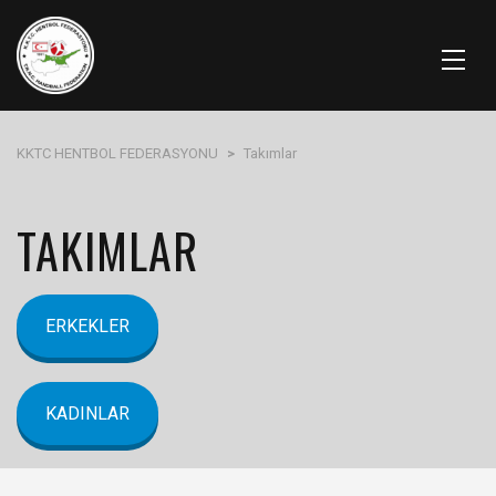
KKTC HENTBOL FEDERASYONU
>
Takımlar
TAKIMLAR
ERKEKLER
KADINLAR