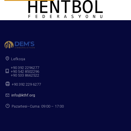
Lefkoşa
+90 392 2296277
+90 542 8502296
+90 533 8662522
+90 392 229 6277
info@kthf.org
Pazartesi–Cuma: 09:00 – 17:00