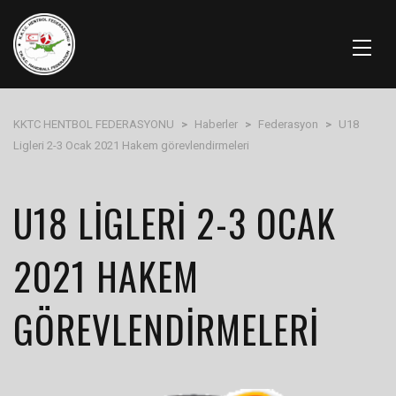
KKTC HENTBOL FEDERASYONU
>
Haberler
>
Federasyon
>
U18
Ligleri 2-3 Ocak 2021 Hakem görevlendirmeleri
U18 LIGLERI 2-3 OCAK
2021 HAKEM
GÖREVLENDIRMELERI