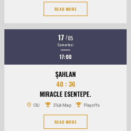
READ MORE
17
/
05
Cumartesi
17:00
ŞAHLAN
40 : 36
MIRACLE ESENTEPE.
CIU
3'lük Maçı
Playoffs
READ MORE