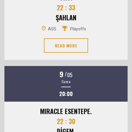
22 : 33
ŞAHLAN
ASS
Playoffs
READ MORE
9
/
05
Cuma
20:00
MIRACLE ESENTEPE.
22 : 30
DİGEM.