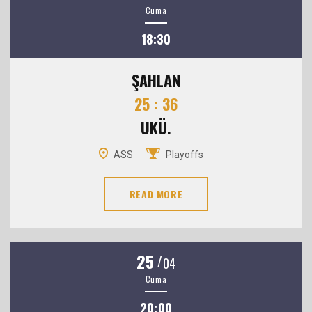
Cuma
18:30
ŞAHLAN
25 : 36
UKÜ.
ASS
Playoffs
READ MORE
25
/
04
Cuma
20:00