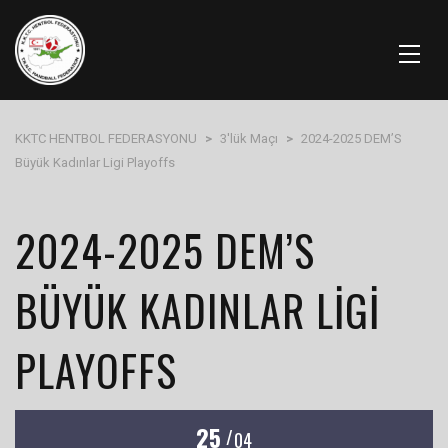
KKTC HENTBOL FEDERASYONU
>
3'lük Maçı
>
2024-2025 DEM’S
Büyük Kadınlar Ligi Playoffs
2024-2025 DEM’S
BÜYÜK KADINLAR LIGI
PLAYOFFS
25
/
04