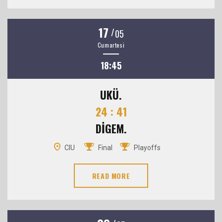
17
/
05
Cumartesi
18:45
UKÜ.
24 : 41
DİGEM.
CIU
Final
Playoffs
READ MORE