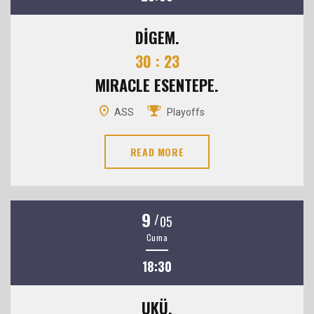
DİGEM.
30 : 23
MIRACLE ESENTEPE.
ASS
Playoffs
READ MORE
9
/
05
Cuma
18:30
UKÜ.