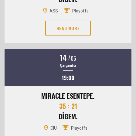
ASS
Playoffs
READ MORE
14
/
05
Çarşamba
19:00
MIRACLE ESENTEPE.
35 : 21
DİGEM.
CIU
Playoffs