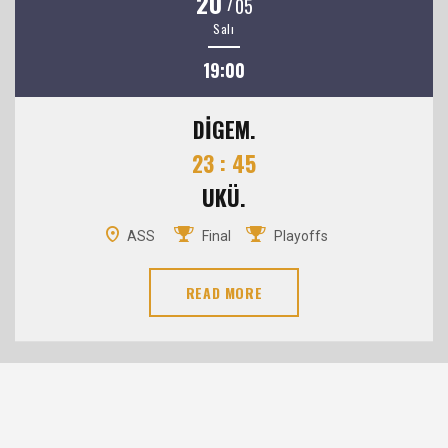
20
/
05
Salı
19:00
DİGEM.
23 : 45
UKÜ.
ASS
Final
Playoffs
READ MORE