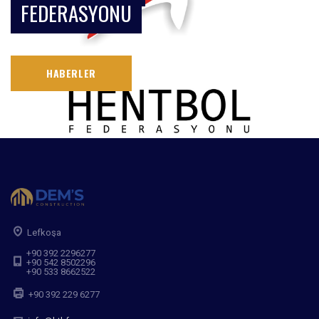
FEDERASYONU
HABERLER
Lefkoşa
+90 392 2296277
+90 542 8502296
+90 533 8662522
+90 392 229 6277