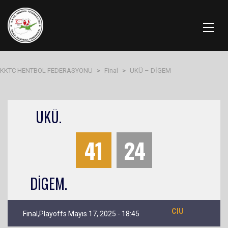
KKTC HENTBOL FEDERASYONU
>
Final
>
UKÜ – DİGEM
UKÜ.
41
24
DİGEM.
CIU
Final,Playoffs Mayıs 17, 2025 - 18:45