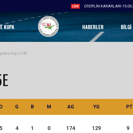
DİSİPLİN KARARLARI-15.05.
LIVE
VE KUPA
HABERLER
BILGI
yrenia Cup U15E
5E
O
G
B
M
AG
YG
PT
5
4
1
0
174
129
9