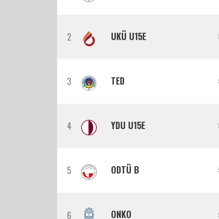
UKÜ U15E
2
TED
3
YDU U15E
4
ODTÜ B
5
ONKO
6