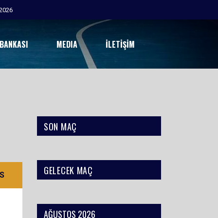
2026
 BANKASI
MEDIA
İLETIŞIM
SON MAÇ
GELECEK MAÇ
S
AĞUSTOS 2026