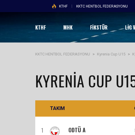
KTHF
KKTC HENTBOL FEDERASYONU
KTHF
MHK
FİKSTÜR
LIG 
KKTC HENTBOL FEDERASYONU
>
Kyrenia Cup U15
>
K
KYRENIA CUP U1
TAKIM
ODTÜ A
1