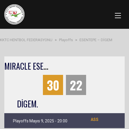
KKTC HENTBOL FEDERASYONU
>
Playoffs
>
ESENTEPE – DİGEM
M
IRACLE ESENTEPE.
30
22
DİGEM.
ASS
Playoffs Mayıs 9, 2025 - 20:00