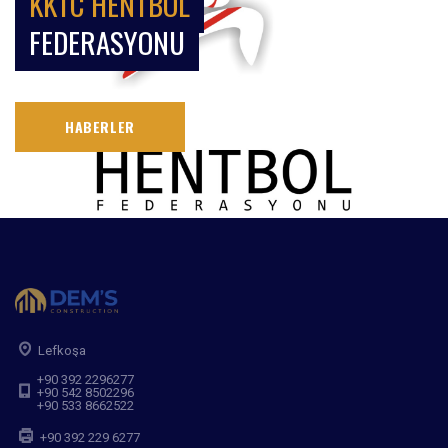
KKTC HENTBOL
FEDERASYONU
HABERLER
Lefkoşa
+90 392 2296277
+90 542 8502296
+90 533 8662522
+90 392 229 6277