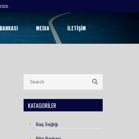
2026
 BANKASI
MEDIA
İLETIŞIM
KATAGORILER
Baş Sağlığı
Bilgi Bankası