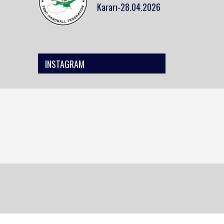
Kararı-28.04.2026
INSTAGRAM