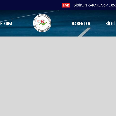
DİSİPLİN KARARLARI-15.05.
LIVE
VE KUPA
HABERLER
BILGI