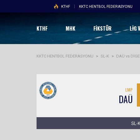
KTHF
KKTC HENTBOL FEDERASYONU
KTHF
MHK
FİKSTÜR
LIG 
KKTC HENTBOL FEDERASYONU
>
SL-K
>
DAÜ vs DİG
LMP
DAÜ
SL-K