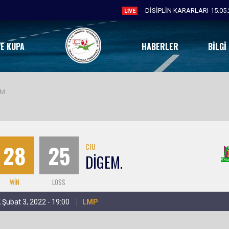
DİSİPLİN KARARLARI-15.05.
LIVE
VE KUPA
HABERLER
BILGI
EM
28
25
CIU
DİGEM.
WIN
LOSS
 Şubat 3, 2022 - 19:00
LMP