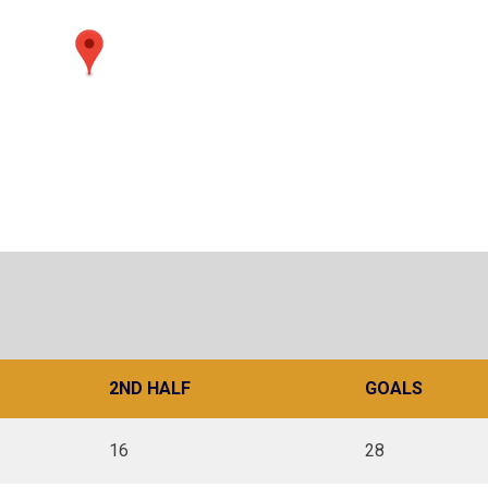
2ND HALF
GOALS
16
28