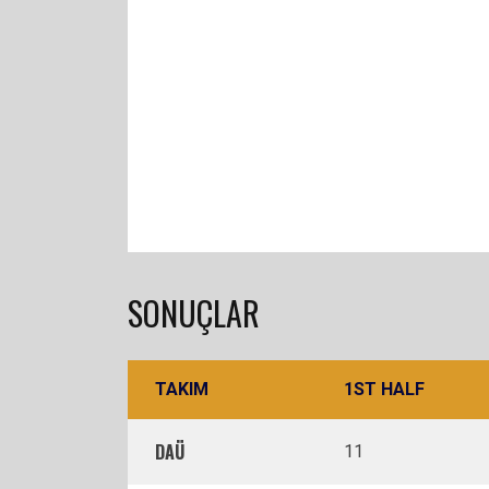
SONUÇLAR
TAKIM
1ST HALF
DAÜ
11