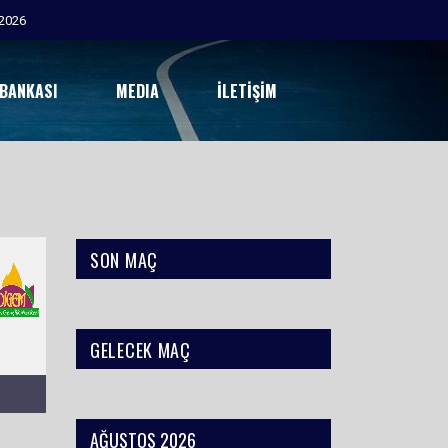
2026
 BANKASI
MEDIA
İLETIŞIM
SON MAÇ
GELECEK MAÇ
AĞUSTOS 2026