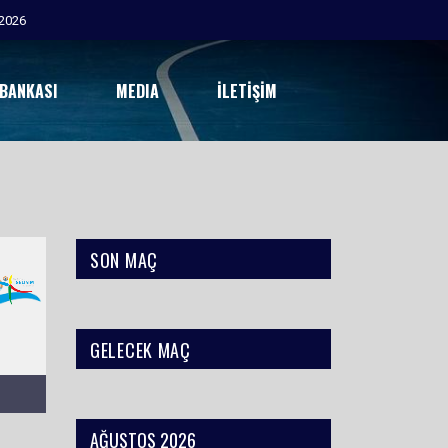
2026
 BANKASI
MEDIA
İLETIŞIM
SON MAÇ
GELECEK MAÇ
AĞUSTOS 2026