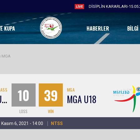
DİSİPLİN KARARLARI-15.05.
LIVE
VE KUPA
HABERLER
BILGI
s MGA
10
39
ASS
MGA
D
OĞU KENT U18
MGA U18
LOSS
WIN
 Kasım 6, 2021 - 14:00
NTSS