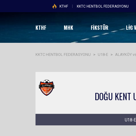
KTHF
KKTC HENTBOL FEDERASYONU
KTHF
MHK
FİKSTÜR
LIG 
KKTC HENTBOL FEDERASYONU
>
U18-E
>
ALAYKÖY v
U18-E