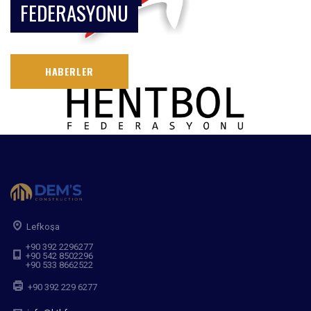
FEDERASYONU
HABERLER
Lefkoşa
+90 392 2296277
+90 542 8502296
+90 533 8662522
+90 392 229 6277