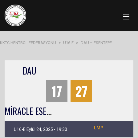
KKTC HENTBOL FEDERASYONU
>
U16-E
>
DAÜ – ESENTEPE
DAÜ
17
27
M
İRACLE ESENTEPE U16
LMP
U16-E Eylül 24, 2025 - 19:30