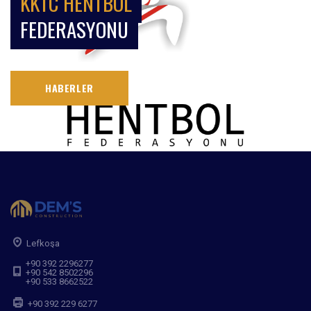
KKTC HENTBOL
FEDERASYONU
HABERLER
Lefkoşa
+90 392 2296277
+90 542 8502296
+90 533 8662522
+90 392 229 6277