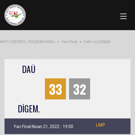
KKTC HENTBOL FEDERASYONU
>
Yarı Final
>
DAÜ vs DİGEM
DAÜ
33
32
DİGEM.
LMP
Yarı Final Nisan 21, 2022 - 19:00