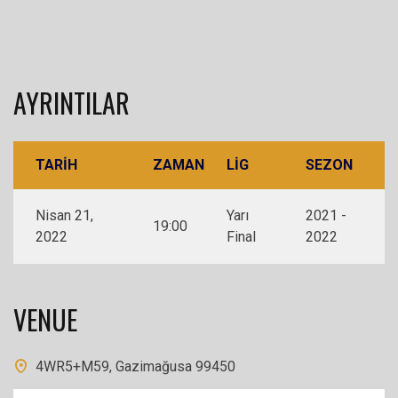
AYRINTILAR
TARIH
ZAMAN
LIG
SEZON
Nisan 21,
Yarı
2021 -
19:00
2022
Final
2022
VENUE
4WR5+M59, Gazimağusa 99450