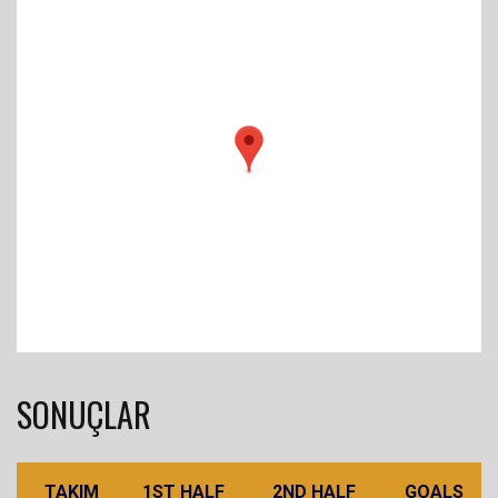
SONUÇLAR
TAKIM
1ST HALF
2ND HALF
GOALS