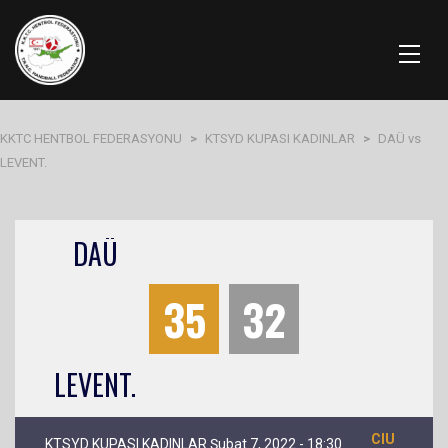
KKTC HENTBOL FEDERASYONU
>
KTSYD KUPASI KADINLAR
>
DAÜ vs
LEVENT.
DAÜ
35
32
LEVENT.
CIU
KTSYD KUPASI KADINLAR Şubat 7, 2022 - 18:30