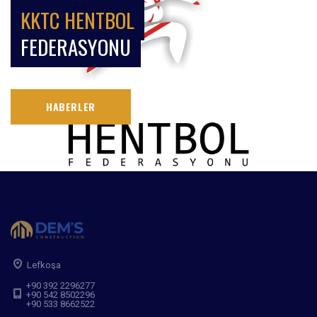
KKTC HENTBOL
FEDERASYONU
HABERLER
Lefkoşa
+90 392 2296277
+90 542 8502296
+90 533 8662522