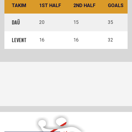
TAKIM
1ST HALF
2ND HALF
GOALS
DAÜ
20
15
35
LEVENT
16
16
32