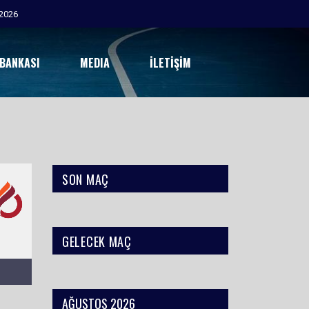
2026
 BANKASI
MEDIA
İLETIŞIM
SON MAÇ
GELECEK MAÇ
AĞUSTOS 2026