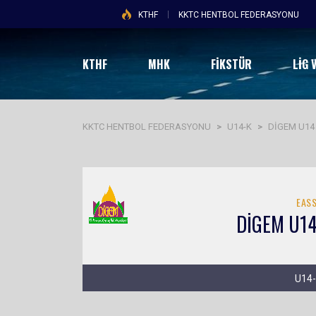
KTHF
KKTC HENTBOL FEDERASYONU
KTHF
MHK
FİKSTÜR
LIG 
KKTC HENTBOL FEDERASYONU
>
U14-K
>
DİGEM U14
EAS
DİGEM U1
U14-