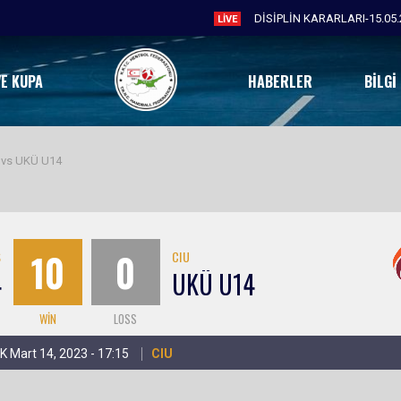
DİSİPLİN KARARLARI-15.05.
LIVE
VE KUPA
HABERLER
BILGI
 vs UKÜ U14
10
0
S
CIU
4
UKÜ U14
WIN
LOSS
K Mart 14, 2023 - 17:15
CIU