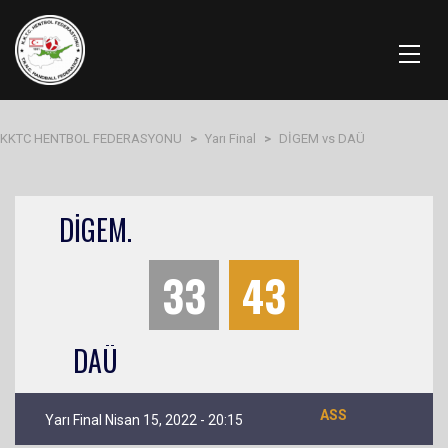
KKTC HENTBOL FEDERASYONU
>
Yarı Final
>
DİGEM vs DAÜ
DİGEM.
33
43
DAÜ
ASS
Yarı Final Nisan 15, 2022 - 20:15