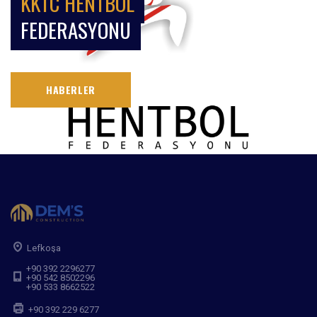
KKTC HENTBOL
FEDERASYONU
HABERLER
Lefkoşa
+90 392 2296277
+90 542 8502296
+90 533 8662522
+90 392 229 6277