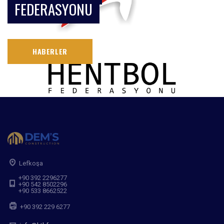
FEDERASYONU
HABERLER
Lefkoşa
+90 392 2296277
+90 542 8502296
+90 533 8662522
+90 392 229 6277