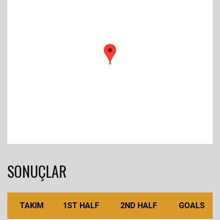
SONUÇLAR
TAKIM
1ST HALF
2ND HALF
GOALS