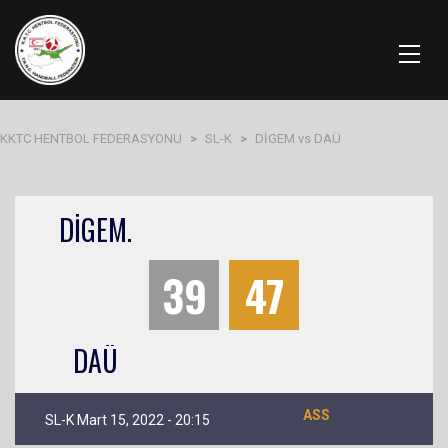
KKTC HENTBOL FEDERASYONU
>
SL-K
>
DİGEM vs DAÜ
DİGEM.
39
47
DAÜ
ASS
SL-K Mart 15, 2022 - 20:15