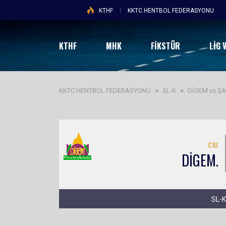
KTHF
KKTC HENTBOL FEDERASYONU
KTHF
MHK
FİKSTÜR
LIG 
KKTC HENTBOL FEDERASYONU
>
SL-K
>
DİGEM vs Ş
CIU
DİGEM.
SL-K