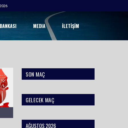
2026
 BANKASI
MEDIA
İLETIŞIM
SON MAÇ
GELECEK MAÇ
AĞUSTOS 2026