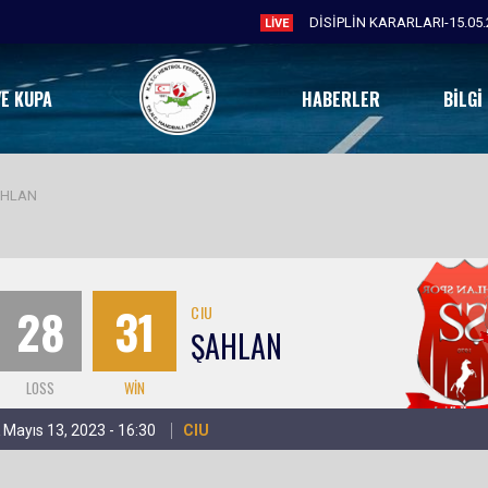
DİSİPLİN KARARLARI-15.05.
LIVE
VE KUPA
HABERLER
BILGI
AHLAN
28
31
CIU
ŞAHLAN
LOSS
WIN
 Mayıs 13, 2023 - 16:30
CIU