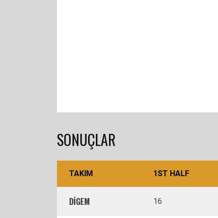
SONUÇLAR
TAKIM
1ST HALF
DİGEM
16