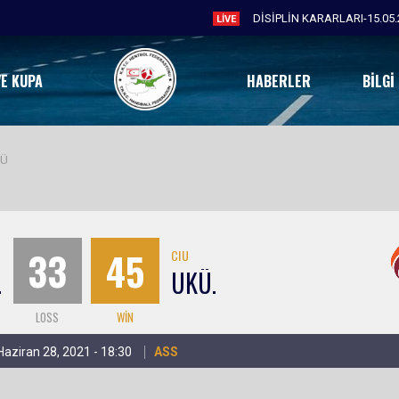
DİSİPLİN KARARLARI-15.05.
LIVE
VE KUPA
HABERLER
BILGI
KÜ
33
45
U
CIU
.
UKÜ.
LOSS
WIN
 Haziran 28, 2021 - 18:30
ASS