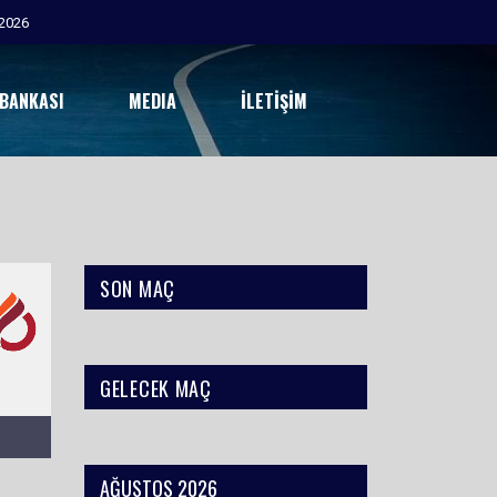
2026
 BANKASI
MEDIA
İLETIŞIM
SON MAÇ
GELECEK MAÇ
AĞUSTOS 2026