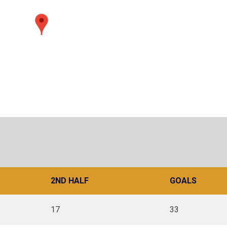
2ND HALF
GOALS
17
33