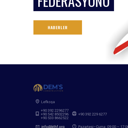
FEDERASYONU
HABERLER
Lefkoşa
+90 392 2296277
+90 542 8502296
+90 392 229 6277
+90 533 8662522
info@kthf.org
Pazartesi–Cuma: 09:00 – 17:0