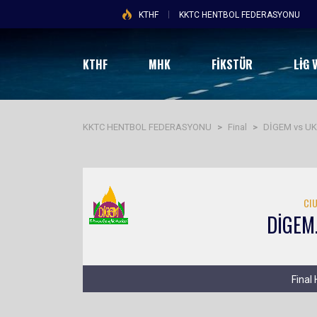
KTHF
KKTC HENTBOL FEDERASYONU
KTHF
MHK
FİKSTÜR
LIG 
KKTC HENTBOL FEDERASYONU
>
Final
>
DİGEM vs U
CI
DİGEM
Final