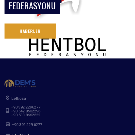
FEDERASYONU
HABERLER
Lefkoşa
+90 392 2296277
+90 542 8502296
+90 533 8662522
+90 392 229 6277