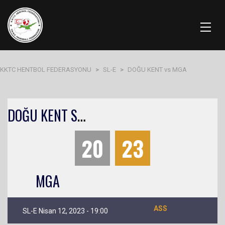
KKTC HENTBOL FEDERASYONU
>
SL-E
>
DOĞU KENT vs MGA
D
OĞU KENT SLE
20
23
MGA
ASS
SL-E Nisan 12, 2023 - 19:00