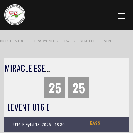
KKTC HENTBOL FEDERASYONU
>
U16-E
>
ESENTEPE – LEVENT
M
İRACLE ESENTEPE U16
25
25
LEVENT U16 E
EASS
U16-E Eylül 18, 2025 - 18:30