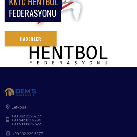
KKTC HENTBOL
FEDERASYONU
HABERLER
Lefkoşa
+90 392 2296277
+90 542 8502296
+90 533 8662522
+90 392 229 6277