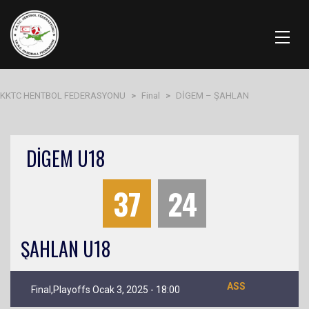
KKTC HENTBOL FEDERASYONU
>
Final
>
DİGEM – ŞAHLAN
DİGEM U18
37
24
ŞAHLAN U18
ASS
Final,Playoffs Ocak 3, 2025 - 18:00