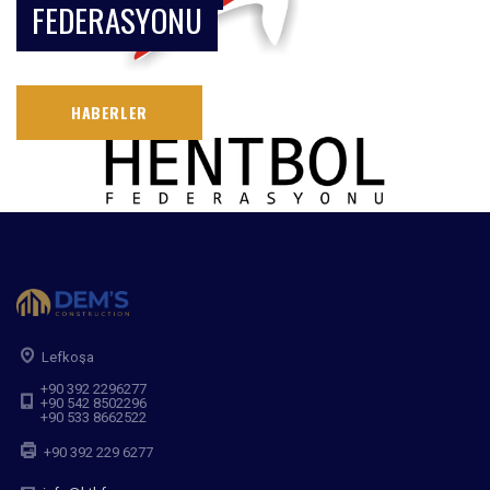
FEDERASYONU
HABERLER
Lefkoşa
+90 392 2296277
+90 542 8502296
+90 533 8662522
+90 392 229 6277