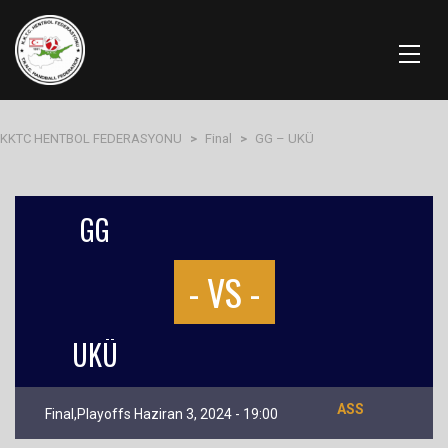
KKTC HENTBOL FEDERASYONU
>
Final
>
GG – UKÜ
GG
- VS -
UKÜ
ASS
Final,Playoffs Haziran 3, 2024 - 19:00