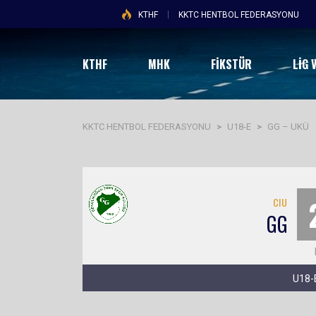
KTHF
KKTC HENTBOL FEDERASYONU
KTHF
MHK
FİKSTÜR
LIG 
KKTC HENTBOL FEDERASYONU
>
U18-E
>
GG – UKÜ
CIU
GG
U18-E