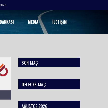
2026
 BANKASI
MEDIA
İLETIŞIM
SON MAÇ
GELECEK MAÇ
AĞUSTOS 2026