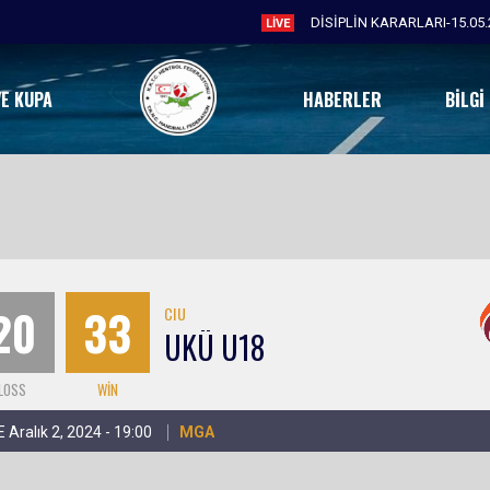
DİSİPLİN KARARLARI-15.05.
LIVE
VE KUPA
HABERLER
BILGI
20
33
CIU
UKÜ U18
LOSS
WIN
 Aralık 2, 2024 - 19:00
MGA