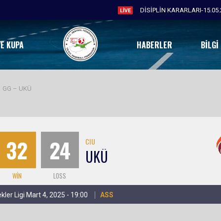
DİSİPLİN KARARLARI-15.05.
LIVE
VE KUPA
HABERLER
BILGI
>
GG – UKÜ
32
24
CIU
UKÜ
WIN
LOSS
kler Ligi Mart 4, 2025 - 19:00
ASS