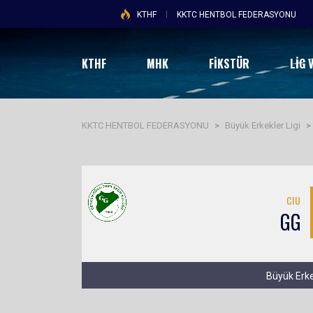
KTHF
KKTC HENTBOL FEDERASYONU
KTHF
MHK
FİKSTÜR
LIG 
KKTC HENTBOL FEDERASYONU
>
Büyük Erkekler Ligi
CIU
GG
Büyük Erke