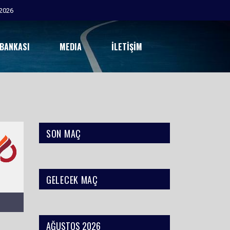
2026
 BANKASI
MEDIA
İLETIŞIM
SON MAÇ
GELECEK MAÇ
AĞUSTOS 2026