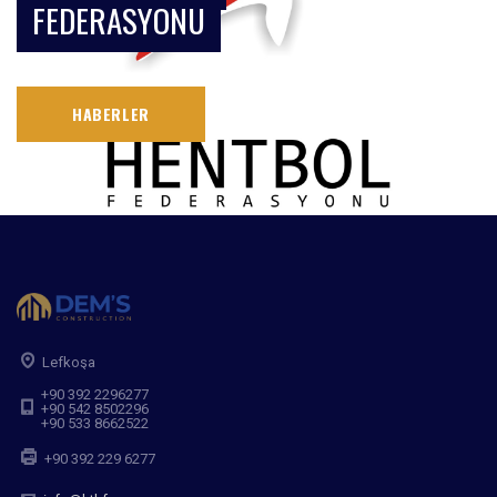
FEDERASYONU
HABERLER
Lefkoşa
+90 392 2296277
+90 542 8502296
+90 533 8662522
+90 392 229 6277