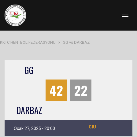
KKTC HENTBOL FEDERASYONU
>
GG vs DARBAZ
GG
42
22
DARBAZ
CIU
Ocak 27, 2025 - 20:00