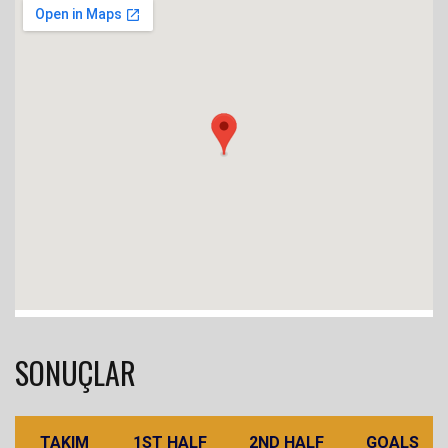
SONUÇLAR
TAKIM
1ST HALF
2ND HALF
GOALS