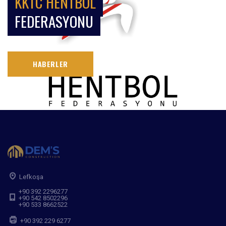
KKTC HENTBOL
FEDERASYONU
HABERLER
Lefkoşa
+90 392 2296277
+90 542 8502296
+90 533 8662522
+90 392 229 6277