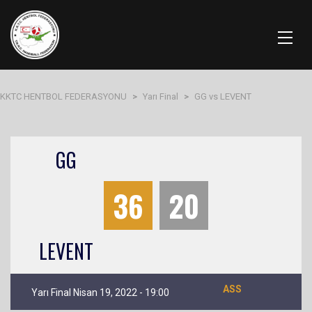
KKTC HENTBOL FEDERASYONU
>
Yarı Final
>
GG vs LEVENT
GG
36
20
LEVENT
ASS
Yarı Final Nisan 19, 2022 - 19:00