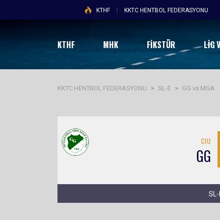
KTHF
KKTC HENTBOL FEDERASYONU
KTHF
MHK
FİKSTÜR
LIG 
KKTC HENTBOL FEDERASYONU
>
SL-E
>
GG vs MGA
CIU
GG
SL-