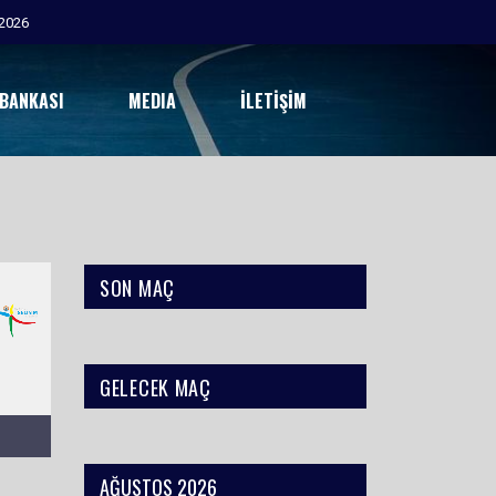
2026
 BANKASI
MEDIA
İLETIŞIM
SON MAÇ
GELECEK MAÇ
AĞUSTOS 2026