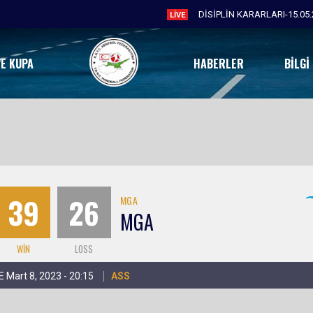
DİSİPLİN KARARLARI-15.05.
LIVE
VE KUPA
HABERLER
BILGI
39
26
MGA
MGA
WIN
LOSS
E Mart 8, 2023 - 20:15
ASS