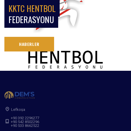
KKTC HENTBOL
FEDERASYONU
HABERLER
Lefkoşa
+90 392 2296277
+90 542 8502296
+90 533 8662522