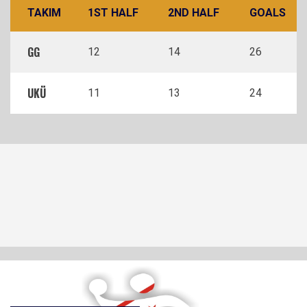
TAKIM
1ST HALF
2ND HALF
GOALS
GG
12
14
26
UKÜ
11
13
24