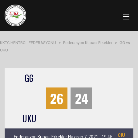
KKTC HENTBOL FEDERASYONU
>
Federasyon Kupası Erkekler
>
GG vs
UKÜ
GG
26
24
UKÜ
CIU
Federasyon Kupası Erkekler Haziran 7, 2021 - 19:45