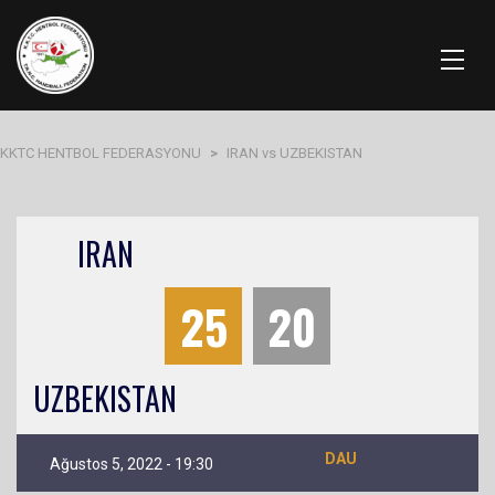
KKTC HENTBOL FEDERASYONU
>
IRAN vs UZBEKISTAN
IRAN
25
20
UZBEKISTAN
DAU
Ağustos 5, 2022 - 19:30