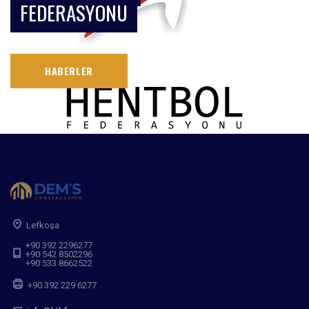
FEDERASYONU
HABERLER
Lefkoşa
+90 392 2296277
+90 542 8502296
+90 533 8662522
+90 392 229 6277