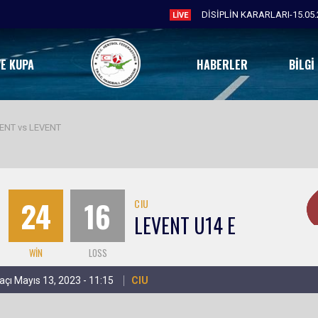
DİSİPLİN KARARLARI-15.05.
LIVE
VE KUPA
HABERLER
BILGI
NT vs LEVENT
24
16
CIU
LEVENT U14 E
WIN
LOSS
açı Mayıs 13, 2023 - 11:15
CIU