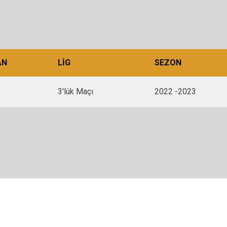
AN
LIG
SEZON
3'lük Maçı
2022 -2023