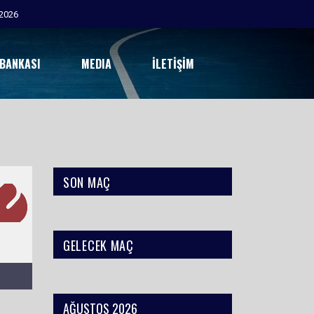
2026
 BANKASI
MEDIA
İLETIŞIM
SON MAÇ
GELECEK MAÇ
AĞUSTOS 2026