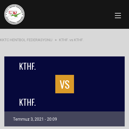
KKTC HENTBOL FEDERASYONU
>
KTHF. vs KTHF.
KTHF.
VS
KTHF.
Temmuz 3, 2021 - 20:09