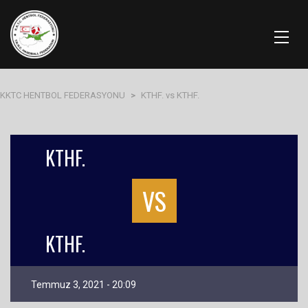
KKTC HENTBOL FEDERASYONU
>
KTHF. vs KTHF.
KTHF.
VS
KTHF.
Temmuz 3, 2021 - 20:09