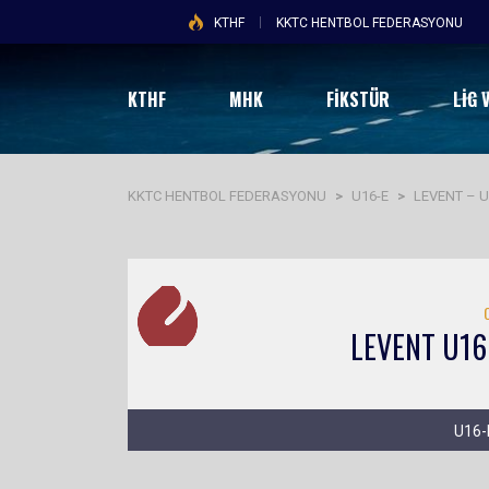
KTHF
KKTC HENTBOL FEDERASYONU
KTHF
MHK
FİKSTÜR
LIG 
KKTC HENTBOL FEDERASYONU
>
U16-E
>
LEVENT – 
LEVENT U16
U16-