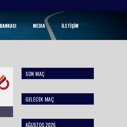
6
 BANKASI
MEDIA
İLETIŞIM
SON MAÇ
GELECEK MAÇ
AĞUSTOS 2026