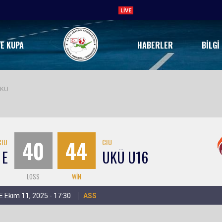
DİSİPLİN KARARI-04.05.202
LIVE
VE KUPA
HABERLER
BILGI
UKÜ
40
44
CIU
CIU
 E
UKÜ U16
LOSS
WIN
E Ekim 11, 2025 - 17:30
ASS