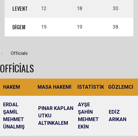
LEVENT
12
18
30
DİGEM
19
19
38
Officials
OFFICIALS
HAKEM
MASA HAKEMİ
İSTATİSTİK
GÖZLEMCİ
ERDAL
AYŞE
PINAR KAPLAN
ŞAMİL
ŞAHİN
EDİZ
UTKU
MEHMET
MEHMET
ARIKAN
ALTINKALEM
ÜNALMIŞ
EKİN