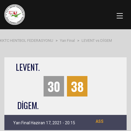
KKTC HENTBOL FEDERASYONU
>
Yarı Final
>
LEVENT vs DİGEM
LEVENT.
30
38
DİGEM.
ASS
Yarı Final Haziran 17, 2021 - 20:15