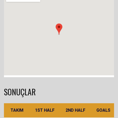
SONUÇLAR
TAKIM
1ST HALF
2ND HALF
GOALS