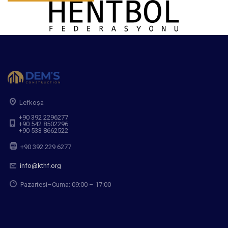
Lefkoşa
+90 392 2296277
+90 542 8502296
+90 533 8662522
+90 392 229 6277
info@kthf.org
Pazartesi–Cuma: 09:00 – 17:00