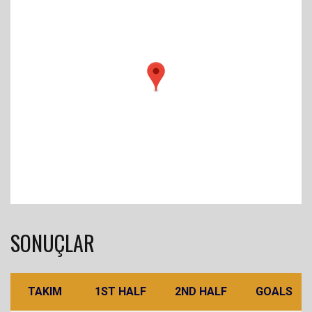
SONUÇLAR
TAKIM
1ST HALF
2ND HALF
GOALS