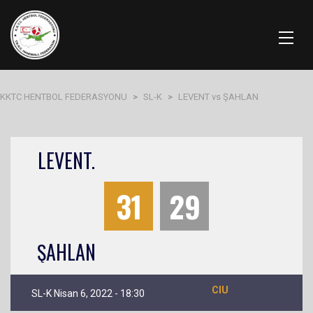
KKTC HENTBOL FEDERASYONU
>
SL-K
>
LEVENT vs ŞAHLAN
LEVENT.
31
29
ŞAHLAN
CIU
SL-K Nisan 6, 2022 - 18:30