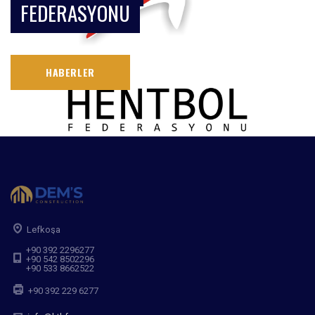
FEDERASYONU
HABERLER
Lefkoşa
+90 392 2296277
+90 542 8502296
+90 533 8662522
+90 392 229 6277