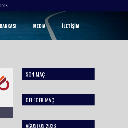
2026
 BANKASI
MEDIA
İLETIŞIM
SON MAÇ
GELECEK MAÇ
AĞUSTOS 2026