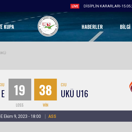
DİSİPLİN KARARLARI-15.05.
LIVE
VE KUPA
HABERLER
BILGI
 UKÜ
19
38
CIU
CIU
 E
UKÜ U16
LOSS
WIN
E Ekim 9, 2023 - 18:00
ASS