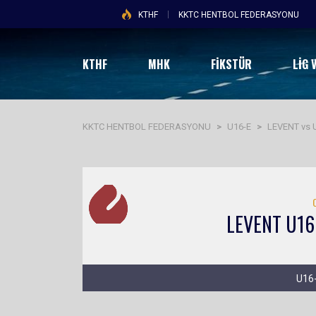
KTHF
KKTC HENTBOL FEDERASYONU
KTHF
MHK
FİKSTÜR
LIG 
KKTC HENTBOL FEDERASYONU
>
U16-E
>
LEVENT vs
LEVENT U16
U16-