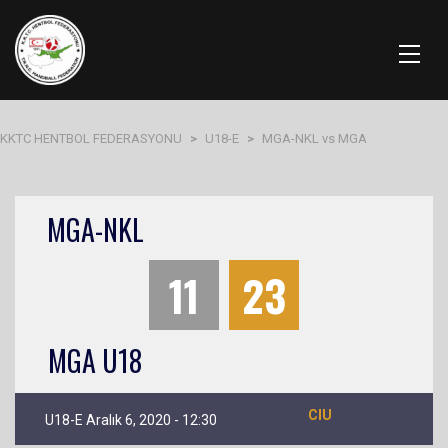
KKTC HENTBOL FEDERASYONU
>
U18-E
>
MGA-NKL vs MGA
MGA-NKL
11
23
MGA U18
CIU
U18-E Aralık 6, 2020 - 12:30