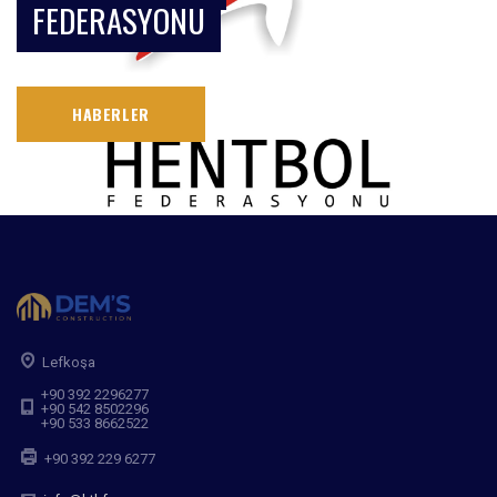
FEDERASYONU
HABERLER
Lefkoşa
+90 392 2296277
+90 542 8502296
+90 533 8662522
+90 392 229 6277