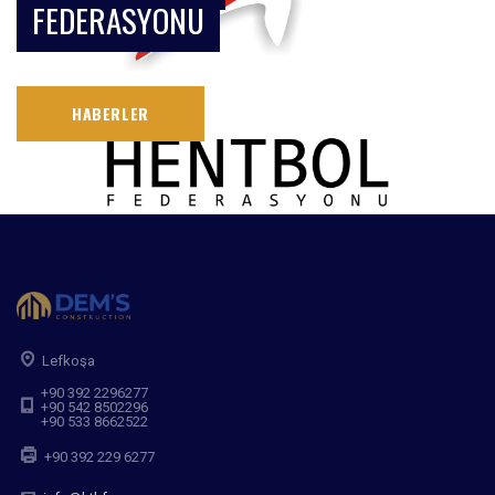
FEDERASYONU
HABERLER
Lefkoşa
+90 392 2296277
+90 542 8502296
+90 533 8662522
+90 392 229 6277