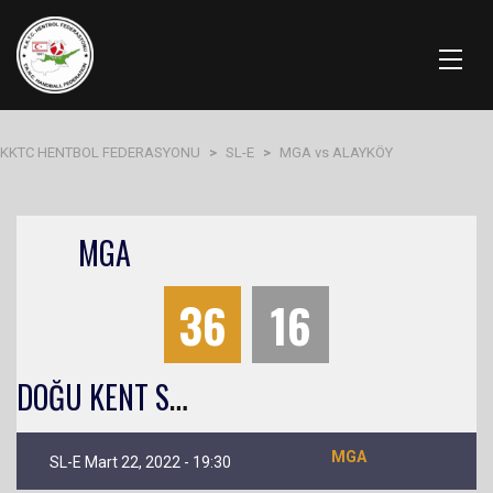
KKTC HENTBOL FEDERASYONU
>
SL-E
>
MGA vs ALAYKÖY
MGA
36
16
D
OĞU KENT SLE
MGA
SL-E Mart 22, 2022 - 19:30