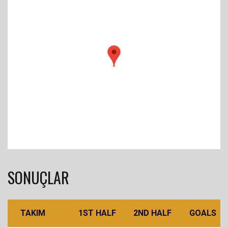
SONUÇLAR
TAKIM
1ST HALF
2ND HALF
GOALS