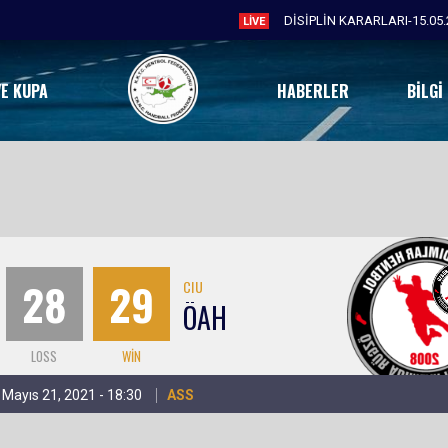
DİSİPLİN KARARLARI-15.05.
LIVE
VE KUPA
HABERLER
BILGI
28
29
CIU
ÖAH
LOSS
WIN
 Mayıs 21, 2021 - 18:30
ASS