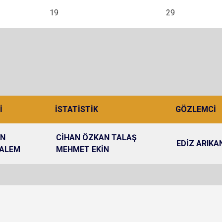
19
29
İ
İSTATİSTİK
GÖZLEMCİ
AN
CİHAN ÖZKAN TALAŞ
EDİZ ARIKA
KALEM
MEHMET EKİN