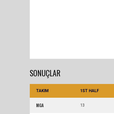
SONUÇLAR
TAKIM
1ST HALF
MGA
13