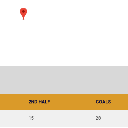
2ND HALF
GOALS
15
28