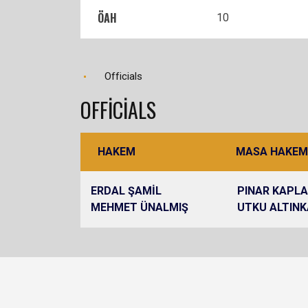
ÖAH
10
Officials
OFFICIALS
HAKEM
MASA HAKEM
ERDAL ŞAMİL
PINAR KAPL
MEHMET ÜNALMIŞ
UTKU ALTIN