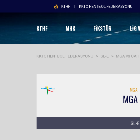
KTHF
KKTC HENTBOL FEDERASYONU
KTHF
MHK
FİKSTÜR
LIG 
KKTC HENTBOL FEDERASYONU
>
SL-E
>
MGA vs ÖAH
MGA
MGA
SL-E