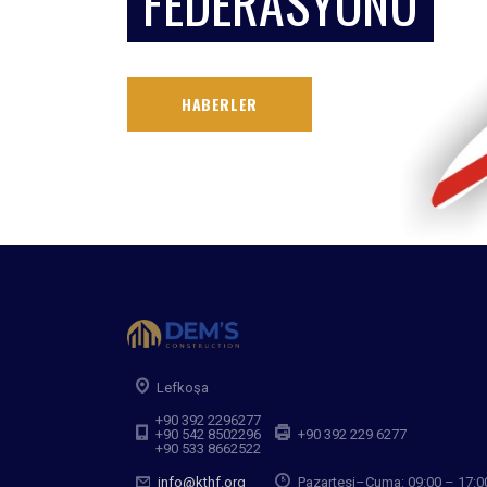
FEDERASYONU
HABERLER
Lefkoşa
+90 392 2296277
+90 542 8502296
+90 392 229 6277
+90 533 8662522
info@kthf.org
Pazartesi–Cuma: 09:00 – 17:0