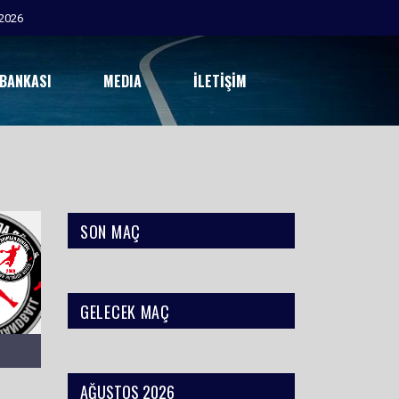
2026
 BANKASI
MEDIA
İLETIŞIM
SON MAÇ
GELECEK MAÇ
AĞUSTOS 2026