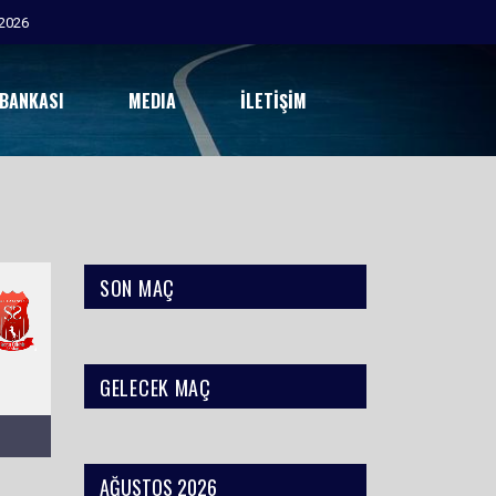
2026
 BANKASI
MEDIA
İLETIŞIM
SON MAÇ
GELECEK MAÇ
AĞUSTOS 2026