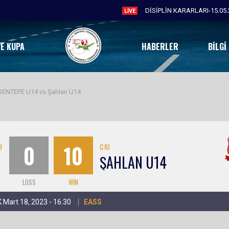
DİSİPLİN KARARLARI-15.05.
LIVE
VE KUPA
HABERLER
BILGI
ENTEPE U14 vs Şahlan U14
0
10
U
CIU
ŞAHLAN U14
LOSS
WIN
 Mart 18, 2023 - 16:30
EASS