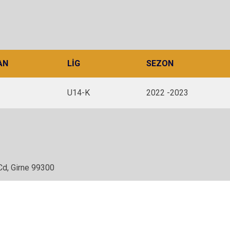
AN
LIG
SEZON
U14-K
2022 -2023
Cd, Girne 99300