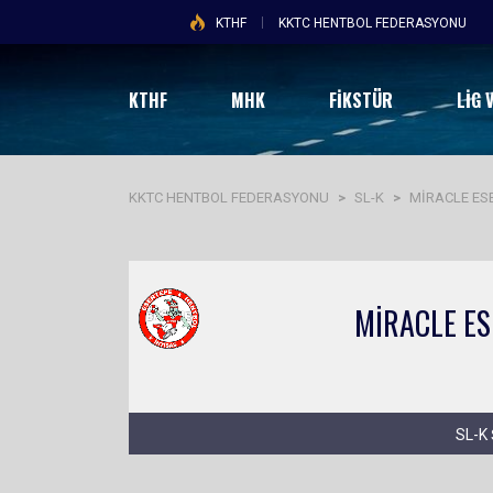
KTHF
KKTC HENTBOL FEDERASYONU
KTHF
MHK
FİKSTÜR
LIG 
KKTC HENTBOL FEDERASYONU
>
SL-K
>
MİRACLE ES
SL-K 