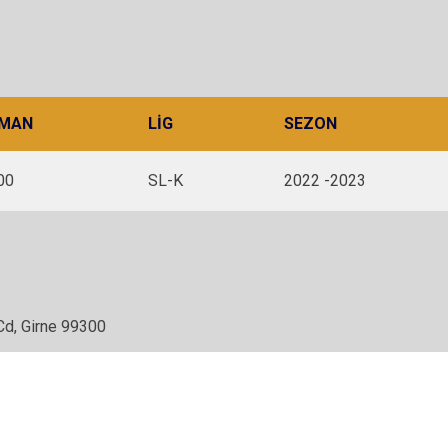
MAN
LIG
SEZON
00
SL-K
2022 -2023
Cd, Girne 99300