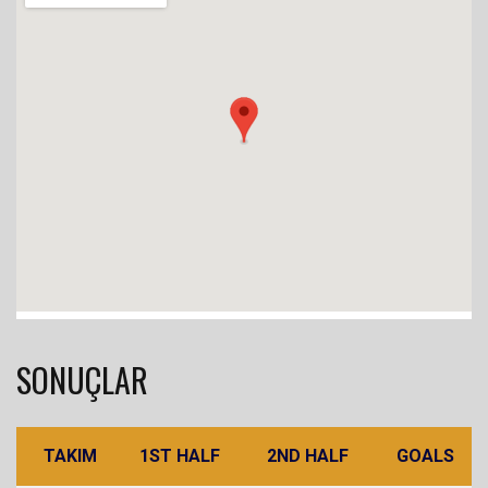
SONUÇLAR
TAKIM
1ST HALF
2ND HALF
GOALS