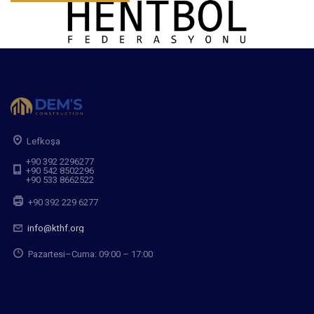
Lefkoşa
+90 392 2296277
+90 542 8502296
+90 533 8662522
+90 392 229 6277
info@kthf.org
Pazartesi–Cuma: 09:00 – 17:00