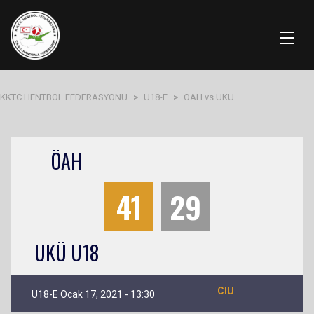
KKTC HENTBOL FEDERASYONU
>
U18-E
>
ÖAH vs UKÜ
ÖAH
41
29
UKÜ U18
CIU
U18-E Ocak 17, 2021 - 13:30