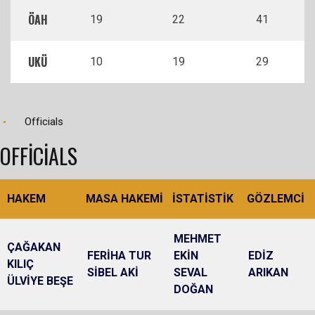
ÖAH
19
22
41
UKÜ
10
19
29
Officials
OFFICIALS
HAKEM
MASA HAKEMİ
İSTATİSTİK
GÖZLEMCİ
MEHMET
ÇAĞAKAN
FERİHA TUR
EKİN
EDİZ
KILIÇ
SİBEL AKİ
SEVAL
ARIKAN
ÜLVİYE BEŞE
DOĞAN