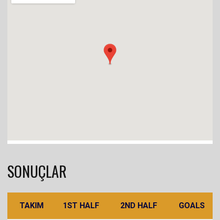
SONUÇLAR
TAKIM
1ST HALF
2ND HALF
GOALS