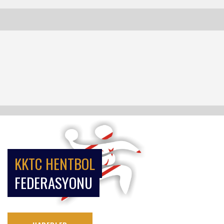
KKTC HENTBOL
FEDERASYONU