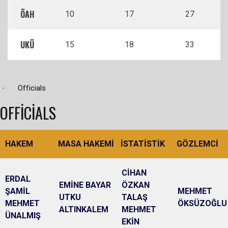
ÖAH
10
17
27
UKÜ
15
18
33
Officials
OFFICIALS
HAKEM
MASA HAKEMİ
İSTATİSTİK
GÖZLEMCİ
CİHAN
ERDAL
EMİNE BAYAR
ÖZKAN
ŞAMİL
MEHMET
UTKU
TALAŞ
MEHMET
ÖKSÜZOĞLU
ALTINKALEM
MEHMET
ÜNALMIŞ
EKİN