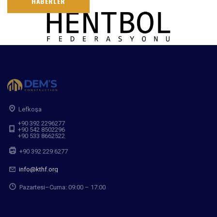
HABERLER
Lefkoşa
+90 392 2296277
+90 542 8502296
+90 533 8662522
+90 392 229 6277
info@kthf.org
Pazartesi–Cuma: 09:00 – 17:00