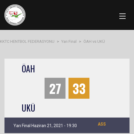
KKTC HENTBOL FEDERASYONU
>
Yarı Final
>
ÖAH vs UKÜ
ÖAH
27
33
UKÜ
ASS
Yarı Final Haziran 21, 2021 - 19:30