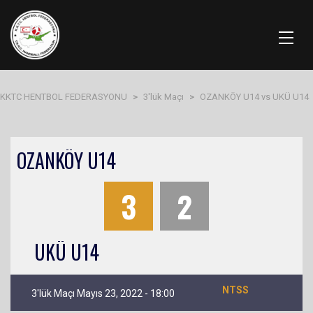
KKTC HENTBOL FEDERASYONU
>
3'lük Maçı
>
OZANKÖY U14 vs UKÜ U14
OZANKÖY U14
3
2
UKÜ U14
NTSS
3'lük Maçı Mayıs 23, 2022 - 18:00