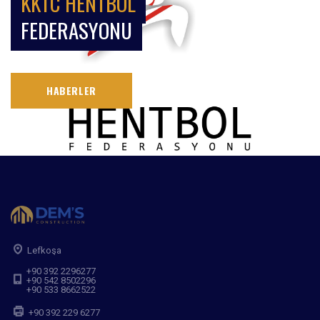
KKTC HENTBOL
FEDERASYONU
HABERLER
Lefkoşa
+90 392 2296277
+90 542 8502296
+90 533 8662522
+90 392 229 6277