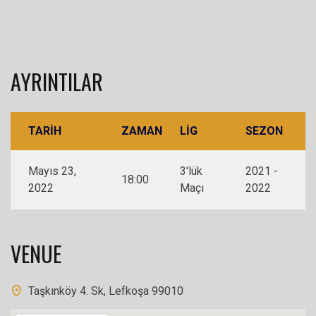
AYRINTILAR
TARIH
ZAMAN
LIG
SEZON
Mayıs 23,
3'lük
2021 -
18:00
2022
Maçı
2022
VENUE
Taşkınköy 4. Sk, Lefkoşa 99010